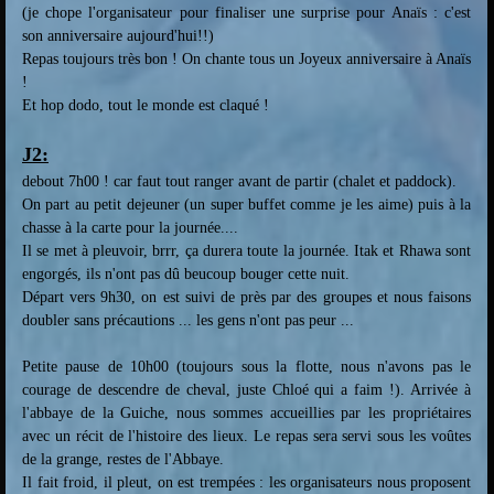
(je chope l'organisateur pour finaliser une surprise pour Anaïs : c'est
son anniversaire aujourd'hui!!)
Repas toujours très bon ! On chante tous un Joyeux anniversaire à Anaïs
!
Et hop dodo, tout le monde est claqué !
J2:
debout 7h00 ! car faut tout ranger avant de partir (chalet et paddock).
On part au petit dejeuner (un super buffet comme je les aime) puis à la
chasse à la carte pour la journée....
Il se met à pleuvoir, brrr, ça durera toute la journée. Itak et Rhawa sont
engorgés, ils n'ont pas dû beucoup bouger cette nuit.
Départ vers 9h30, on est suivi de près par des groupes et nous faisons
doubler sans précautions ... les gens n'ont pas peur ...
Petite pause de 10h00 (toujours sous la flotte, nous n'avons pas le
courage de descendre de cheval, juste Chloé qui a faim !). Arrivée à
l'abbaye de la Guiche, nous sommes accueillies par les propriétaires
avec un récit de l'histoire des lieux. Le repas sera servi sous les voûtes
de la grange, restes de l'Abbaye.
Il fait froid, il pleut, on est trempées : les organisateurs nous proposent