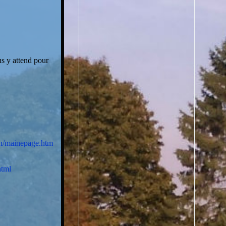
us y attend pour
un/mainepage.htm
html