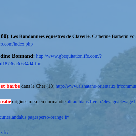
180)
:
Les
Randonnées équestres de Claverie
. Catherine Barberin vo
feo.com/index.php
aldine Bonnand:
http://www.gbequitation.ffe.com/?
d18736a3c634d4ffbc
 et barbe
dans le Cher (18)
http://www.alshatane-orientaux.fr/comm
 arabe
origines russe en normandie
alifarabians.free.fr/elevage/elevage.
uries.andalus.pagesperso-orange.fr/
.fr/