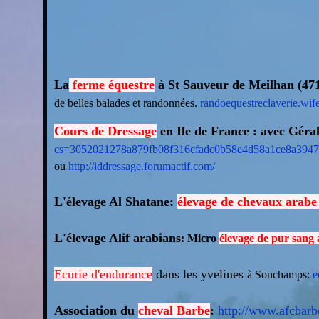
La
ferme équestre
à St Sauveur de Meilhan (47
de belles balades et randonnées.
randoequestreclaverie.wi
Cours de Dressage
en Ile de France : avec Gér
cs=3052021278a879fb08f316cfadc0b58e4d58a1ce8a3947
ou
http://iddressage.forumactif.com/
L'élevage Al Shatane:
élevage de chevaux arabe
L'élevage Alif arabians
: Micro
élevage de pur sang
Ecurie d'endurance
dans les yvelines
à Sonchamps:
ec
Association du
cheval Barbe
:
http://www.afcbarbe