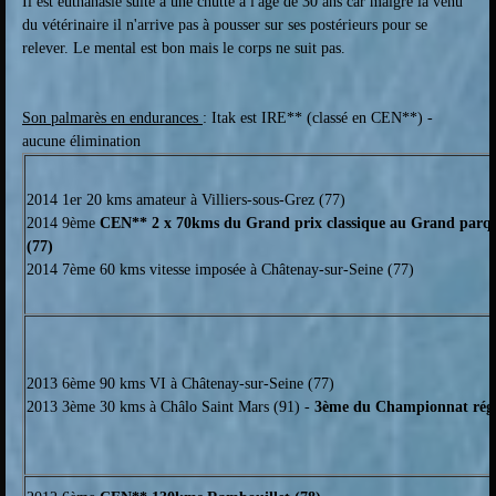
Il est euthanasié suite à une chutte à l'âge de 30 ans car malgré la venu
du vétérinaire il n'arrive pas à pousser sur ses postérieurs pour se
relever. Le mental est bon mais le corps ne suit pas.
Son palmarès en endurances
: Itak est IRE** (classé en CEN**) -
aucune élimination
2014 1er 20 kms amateur à Villiers-sous-Grez (77)
2014 9ème
CEN** 2 x 70kms du Grand prix classique au Grand parqu
(77)
2014 7ème 60 kms vitesse imposée à Châtenay-sur-Seine (77)
2013 6ème 90 kms VI à Châtenay-sur-Seine (77)
2013 3ème 30 kms à Châlo Saint Mars (91) -
3ème du Championnat régi