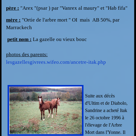
père :
"Arex "(psar ) par "Vanrex al maury" et "Hab fifa"
mère :
"Ortie de l'arbre mort " OI mais AB 50%, par
Marrackech
petit nom :
La gazelle ou vieux bouc
photos des parents:
lesgazellesgivrees.wifeo.com/ancetre-itak.php
Suite aux décès
d'Ultim et de Diabolo,
Sandrine a acheté Itak
le 26 octobre 1996 à
l'élevage de l'Arbre
Mort dans l'Yonne.
Il