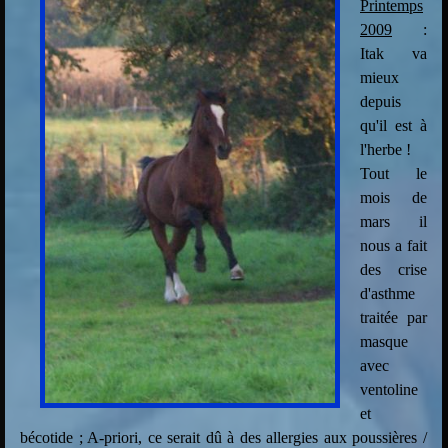
Printemps
2009
:
Itak va
mieux
depuis
qu'il est à
l'herbe !
Tout le
mois de
mars il
nous a fait
des crise
d'asthme
traitée par
masque
avec
ventoline
et
bécotide ; A-priori, ce serait dû à des allergies aux poussières /