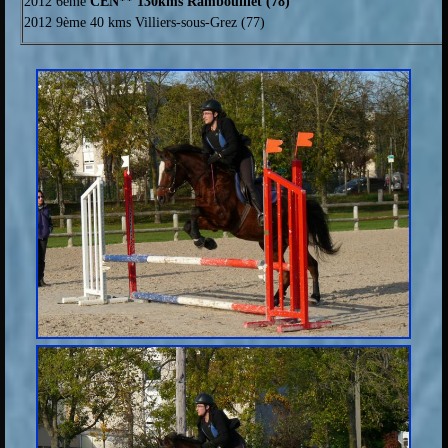
2012 6ème
CEN** 130kms Rambouillet (78)
2012 9ème 40 kms Villiers-sous-Grez (77)